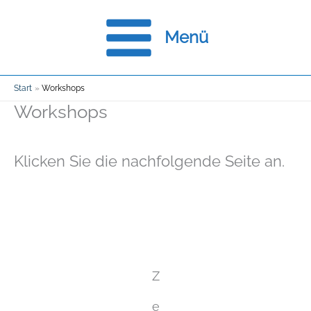
Zum
Menü
Inhalt
springen
Start
Workshops
Workshops
Klicken Sie die nachfolgende Seite an.
Z
e