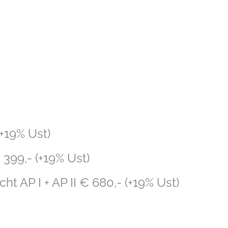
+19% Ust)
399,- (+19% Ust)
t AP I + AP II € 680,- (+19% Ust)