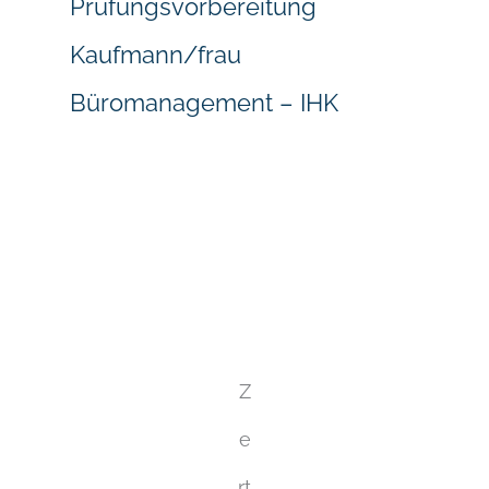
Prüfungsvorbereitung
Kaufmann/frau
Büromanagement – IHK
Z
e
rt