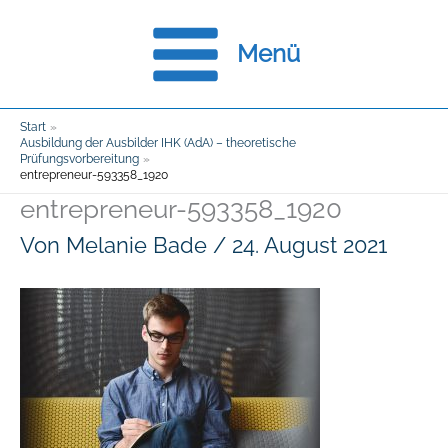
Zum
Menü
Inhalt
springen
Start
Ausbildung der Ausbilder IHK (AdA) – theoretische
Prüfungsvorbereitung
entrepreneur-593358_1920
entrepreneur-593358_1920
Von
Melanie Bade
/
24. August 2021